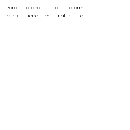
Para atender la reforma
constitucional en materia de
paridad de género en la
integración de los plenos del IFT y
la COFECE; la convocatoria debe
ser dirigida exclusivamente a
mujeres..