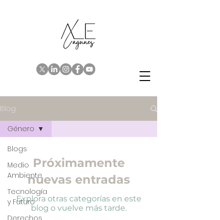
Blog
Género
Blogs
Próximamente
Medio
Ambiente
nuevas entradas
Tecnología
Explora otras categorías en este
y Futuro
blog o vuelve más tarde.
Derechos