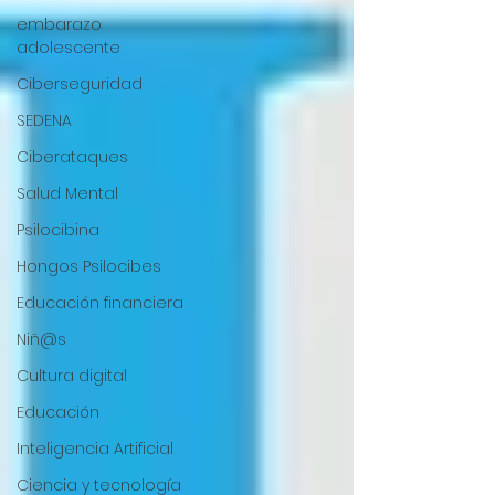
embarazo
adolescente
Ciberseguridad
SEDENA
Ciberataques
Salud Mental
Psilocibina
Hongos Psilocibes
Educación financiera
Niñ@s
Cultura digital
Educación
Inteligencia Artificial
Ciencia y tecnología