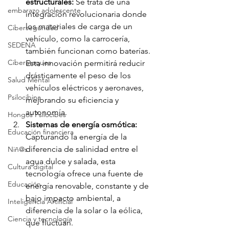
estructurales: 
Se trata de una 
embarazo adolescente
integración revolucionaria donde 
los materiales de carga de un 
Ciberseguridad
vehículo, como la carrocería, 
SEDENA
también funcionan como baterías. 
Ciberataques
Esta innovación permitirá reducir 
drásticamente el peso de los 
Salud Mental
vehículos eléctricos y aeronaves, 
Psilocibina
mejorando su eficiencia y 
autonomía.
Hongos Psilocibes
Sistemas de energía osmótica: 
Educación financiera
Capturando la energía de la 
diferencia de salinidad entre el 
Niñ@s
agua dulce y salada, esta 
Cultura digital
tecnología ofrece una fuente de 
Educación
energía renovable, constante y de 
bajo impacto ambiental, a 
Inteligencia Artificial
diferencia de la solar o la eólica, 
Ciencia y tecnología
que fluctúan.