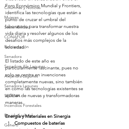
Foro Económico Mundial y Frontiers, 
Columnas y Noticias
identifica las tecnologías que están a 
Mujeres
punto de cruzar el umbral del 
laboratorio para transformar nuestra 
Sostenibilidad
vida diaria y resolver algunos de los 
CONAFOR
desafíos más complejos de la 
Reforestación
sociedad.
Senadora
El listado de este año es 
Senadora Ale Lagunes
particularmente fascinante, pues no 
solo se centra en invenciones 
Alejandra Lagunes
completamente nuevas, sino también 
Senadora Lagunes
en cómo las tecnologías existentes se 
aplican de nuevas y transformadoras 
SEDEMA
maneras. 
Incendios Forestales
Equidad salarial
Energía y Materiales en Sinergia
Compuestos de baterías 
Género