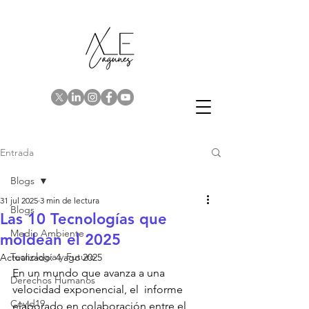
Entrada
Blogs
31 jul 2025
3 min de lectura
Blogs
Las 10 Tecnologías que
Medio Ambiente
moldean el 2025
Tecnología y Futuro
Actualizado:
4 ago 2025
En un mundo que avanza a una 
Derechos Humanos
velocidad exponencial, el  informe 
Covid19
elaborado en colaboración entre el 