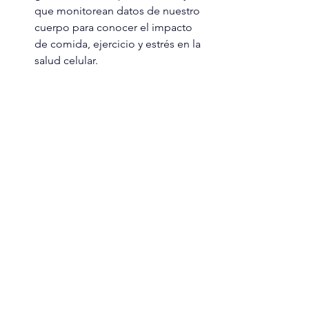
que monitorean datos de nuestro 
cuerpo para conocer el impacto 
de comida, ejercicio y estrés en la 
salud celular.
El cuerpo es tu templo y recurso más 
importante de fuerza vital. El 
autoconocimiento, la mentalidad 
positiva y la toma de acción
 constante 
son los principales motores  así como 
el monitoreo de 
biomarcadores,
 la 
optimización epigenética 
y la 
construcción de hábitos sostenibles
 en 
el tiempo. 
El verdadero futuro de la salud se vive 
desde el presente,
 con una 
alimentación sana, descanso real, 