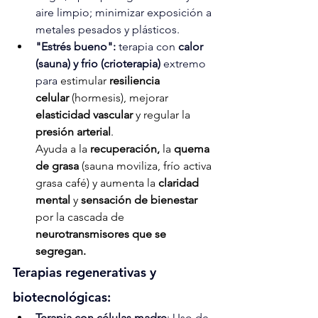
aire limpio; minimizar exposición a 
metales pesados y plásticos.
"Estrés bueno":
 terapia con 
calor 
(sauna) y frio (crioterapia) 
extremo 
para
 estimular 
resiliencia 
celular
 (hormesis), mejorar 
elasticidad vascular
 y regular la 
presión arterial
.
Ayuda a la 
recuperación,
 la 
quema 
de grasa
 (sauna moviliza, frío activa 
grasa café) y aumenta la 
claridad 
mental
 y 
sensación de bienestar
por la cascada de 
neurotransmisores que se 
segregan. 
Terapias regenerativas y 
biotecnológicas: 
Terapia con células madre
: Uso de 