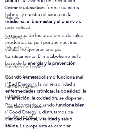
plena 
está viviendo una revolución 
invitándonos a transformar nuestros 
Columnas y Noticias
hábitos y nuestra relación con la
Mujeres
medicina, el bien-estar y el bien-vivir. 
Sostenibilidad
La mayoría de los problemas de salud 
CONAFOR
modernos surgen porque nuestras 
Reforestación
células no generan energía 
correctamente. El metabolismo es la 
Senadora
base de la 
energía y la prevención
. 
Senadora Ale Lagunes
Alejandra Lagunes
Cuando 
el metabolismo funciona mal 
(“Bad Energy”), la vulnerabilidad a 
Senadora Lagunes
enfermedades
crónicas, la obesidad, la 
SEDEMA
inflamación, la oxidación,
 se disparan. 
Por el contrario, cuando 
funciona bien 
Incendios Forestales
(“Good Energy”), disfrutamos de 
Equidad salarial
claridad mental, vitalidad y salud 
sólida.
 La propuesta es cambiar 
Género