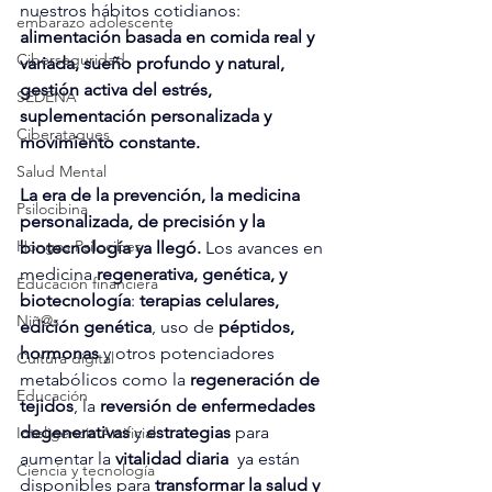
nuestros hábitos cotidianos: 
embarazo adolescente
alimentación basada en comida real y 
Ciberseguridad
variada, sueño profundo y natural, 
gestión activa del estrés, 
SEDENA
suplementación personalizada y 
Ciberataques
movimiento constante.
Salud Mental
La era de la prevención, la medicina 
Psilocibina
personalizada, de precisión y la 
Hongos Psilocibes
biotecnología ya llegó. 
Los avances en 
medicina 
regenerativa, genética, y 
Educación financiera
biotecnología
:
 terapias celulares,
Niñ@s
edición genética
, uso de 
péptidos, 
hormonas
 y otros potenciadores 
Cultura digital
metabólicos como la 
regeneración de 
Educación
tejidos
, la 
reversión de enfermedades 
degenerativas
 y 
estrategias
 para 
Inteligencia Artificial
aumentar la 
vitalidad diaria 
 ya están 
Ciencia y tecnología
disponibles para 
transformar la salud y 