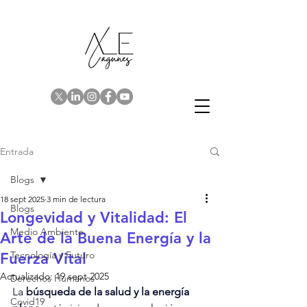
Entrada
Blogs
18 sept 2025
3 min de lectura
Blogs
Longevidad y Vitalidad: El
Medio Ambiente
Arte de la Buena Energía y la
Tecnología y Futuro
Fuerza Vital
Actualizado:
19 sept 2025
Derechos Humanos
La
 búsqueda de la salud y la energía 
Covid19